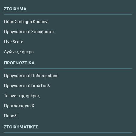
ΣΤΟΙΧΗΜΑ
Πάμε Στοίχημα Κουπόνι
Προγνωστικά Στοιχήματος
Live Score
Αγώνες Σήμερα
ΠΡΟΓΝΩΣΤΙΚΑ
Προγνωστικά Ποδοσφαίρου
Προγνωστικά Γκολ Γκολ
Τα over της ημέρας
Προτάσεις για Χ
Παρολί
ΣΤΟΙΧΗΜΑΤΙΚΕΣ