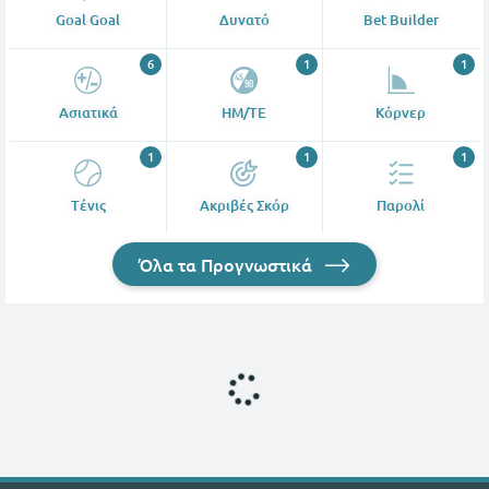
Goal Goal
Δυνατό
Bet Builder
6
1
1
Ασιατικά
ΗΜ/ΤΕ
Κόρνερ
1
1
1
Tένις
Ακριβές Σκόρ
Παρολί
Όλα τα Προγνωστικά