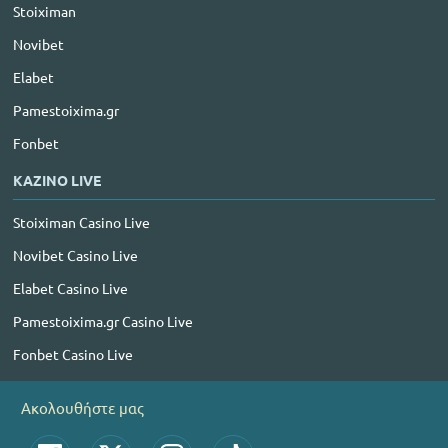
Stoiximan
Novibet
Elabet
Pamestoixima.gr
Fonbet
ΚΑΖΙΝΟ LIVE
Stoiximan Casino Live
Novibet Casino Live
Elabet Casino Live
Pamestoixima.gr Casino Live
Fonbet Casino Live
Ακολουθήστε μας