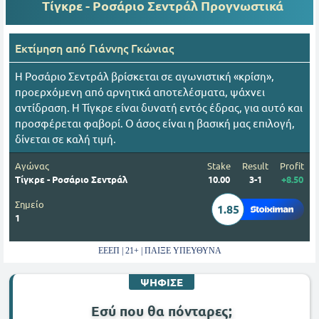
Τίγκρε - Ροσάριο Σεντράλ
Προγνωστικά
Εκτίμηση από
Γιάννης Γκώνιας
Η Ροσάριο Σεντράλ βρίσκεται σε αγωνιστική «κρίση»,
προερχόμενη από αρνητικά αποτελέσματα, ψάχνει
αντίδραση. Η Τίγκρε είναι δυνατή εντός έδρας, για αυτό και
προσφέρεται φαβορί. Ο άσος είναι η βασική μας επιλογή,
δίνεται σε καλή τιμή.
Αγώνας
Stake
Result
Profit
Τίγκρε - Ροσάριο Σεντράλ
10.00
3-1
+8.50
Σημείο
1.85
1
ΕΕΕΠ | 21+ | ΠΑΙΞΕ ΥΠΕΥΘΥΝΑ
ΨΗΦΙΣΕ
Εσύ που θα πόνταρες;