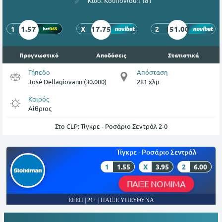
Κωδ. Κουπονιού:
1181
1.57
17.75
151.00
1
X
2
Προγνωστικό
Αποδόσεις
Στατιστικά
Γήπεδο
Απόσταση
José Dellagiovann (30.000)
281 χλμ
Καιρός
Αίθριος
Στο CLP: Τίγκρε - Ροσάριο Σεντράλ 2-0
Τίγκρε - Ροσάριο Σεντράλ
1
1.55
X
3.95
2
6.00
ΠΑΙΞΕ ΝΟΜΙΜΑ
ΕΕΕΠ | 21+ | ΠΑΙΞΕ ΥΠΕΥΘΥΝΑ