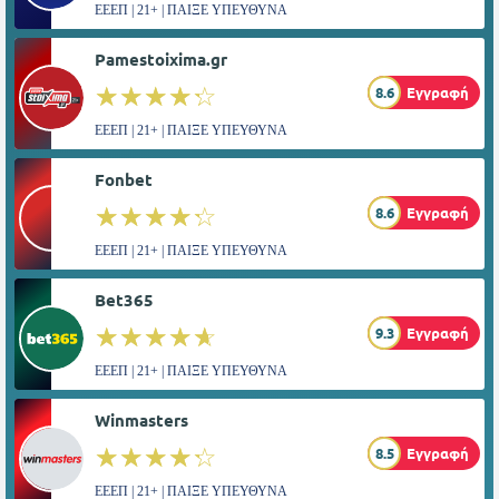
ΕΕΕΠ | 21+ | ΠΑΙΞΕ ΥΠΕΥΘΥΝΑ
Pamestoixima.gr
☆☆☆☆☆
★★★★★
8.6
Εγγραφή
ΕΕΕΠ | 21+ | ΠΑΙΞΕ ΥΠΕΥΘΥΝΑ
Fonbet
☆☆☆☆☆
★★★★★
8.6
Εγγραφή
ΕΕΕΠ | 21+ | ΠΑΙΞΕ ΥΠΕΥΘΥΝΑ
Bet365
☆☆☆☆☆
★★★★★
9.3
Εγγραφή
ΕΕΕΠ | 21+ | ΠΑΙΞΕ ΥΠΕΥΘΥΝΑ
Winmasters
☆☆☆☆☆
★★★★★
8.5
Εγγραφή
ΕΕΕΠ | 21+ | ΠΑΙΞΕ ΥΠΕΥΘΥΝΑ