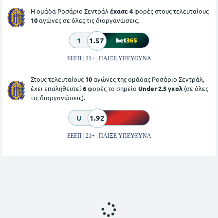
Η ομάδα Ροσάριο Σεντράλ
έχασε 4
φορές στους τελευταίους
10
αγώνες σε όλες τις διοργανώσεις.
1
1.57
ΕΕΕΠ | 21+ | ΠΑΙΞΕ ΥΠΕΥΘΥΝΑ
Στους τελευταίους
10
αγώνες της ομάδας Ροσάριο Σεντράλ,
έχει επαληθευτεί
6
φορές το σημείο
Under 2.5 γκολ
(σε όλες
τις διοργανώσεις).
U
1.92
ΕΕΕΠ | 21+ | ΠΑΙΞΕ ΥΠΕΥΘΥΝΑ