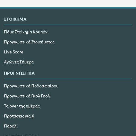
ΣΤΟΙΧΗΜΑ
Πάμε Στοίχημα Κουπόνι
Προγνωστικά Στοιχήματος
Live Score
Αγώνες Σήμερα
ΠΡΟΓΝΩΣΤΙΚΑ
Προγνωστικά Ποδοσφαίρου
Προγνωστικά Γκολ Γκολ
Τα over της ημέρας
Προτάσεις για Χ
Παρολί