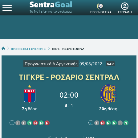
Το Νο1 site για το στοίχημα
ΠΡΟΓΝΩΣΤΙΚΑ
ΕΓΓΡΑΦΗ
ΠΡΟΓΝΩΣΤΙΚΑ A ΑΡΓΕΝΤΙΝΗΣ
ΤΙΓΚΡΕ - ΡΟΣΑΡΙΟ ΣΕΝΤΡΑΛ
Προγνωστικά A Αργεντινής
09/08/2022
VAR
ΤΙΓΚΡΕ - ΡΟΣΑΡΙΟ ΣΕΝΤΡΑΛ
02:00
3
:
1
7η
θέση
20η
θέση
i
Ι
Ι
Ν
Η
Ν
Η
i
Ι
Η
Ν
Ν
Ι
Ν