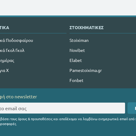
ΤΙΚΑ
ΣΤΟΙΧΗΜΑΤΙΚΕΣ
κά Ποδοσφαίρου
Stoiximan
κά Γκολ Γκολ
Novibet
 ημέρας
Elabet
για Χ
Pamestoixima.gr
Fonbet
φή στο newsletter
αβάσει τους όρους & προυποθέσεις και αποδέχομαι να λαμβάνω ενημερωτικά email από s
προσφορές.