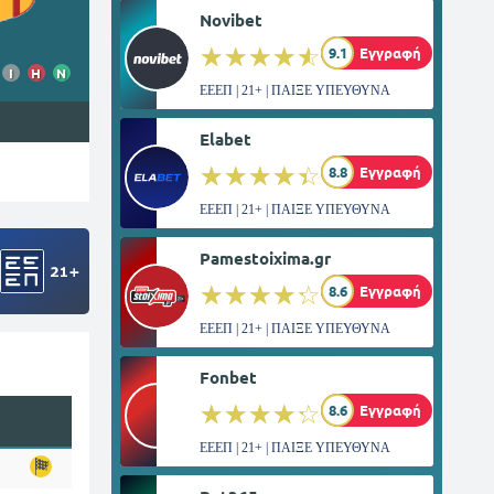
Novibet
☆☆☆☆☆
★★★★★
9.1
Εγγραφή
Ι
Η
Ν
ΕΕΕΠ | 21+ | ΠΑΙΞΕ ΥΠΕΥΘΥΝΑ
Elabet
☆☆☆☆☆
★★★★★
8.8
Εγγραφή
ΕΕΕΠ | 21+ | ΠΑΙΞΕ ΥΠΕΥΘΥΝΑ
Pamestoixima.gr
☆☆☆☆☆
★★★★★
8.6
Εγγραφή
ΕΕΕΠ | 21+ | ΠΑΙΞΕ ΥΠΕΥΘΥΝΑ
Fonbet
☆☆☆☆☆
★★★★★
8.6
Εγγραφή
ΕΕΕΠ | 21+ | ΠΑΙΞΕ ΥΠΕΥΘΥΝΑ