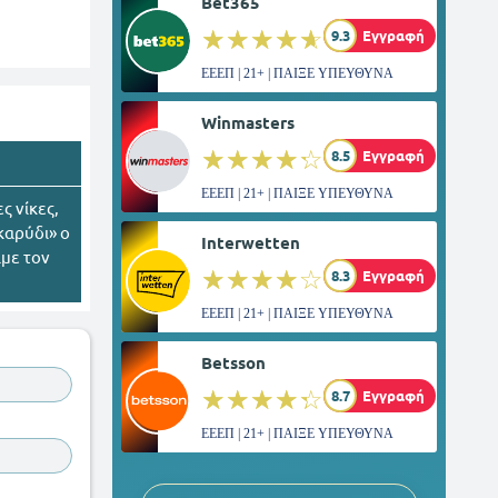
Bet365
☆☆☆☆☆
★★★★★
9.3
Εγγραφή
ΕΕΕΠ | 21+ | ΠΑΙΞΕ ΥΠΕΥΘΥΝΑ
Winmasters
☆☆☆☆☆
★★★★★
8.5
Εγγραφή
ΕΕΕΠ | 21+ | ΠΑΙΞΕ ΥΠΕΥΘΥΝΑ
ς νίκες,
καρύδι» ο
Interwetten
με τον
☆☆☆☆☆
★★★★★
8.3
Εγγραφή
ΕΕΕΠ | 21+ | ΠΑΙΞΕ ΥΠΕΥΘΥΝΑ
Betsson
☆☆☆☆☆
★★★★★
8.7
Εγγραφή
ΕΕΕΠ | 21+ | ΠΑΙΞΕ ΥΠΕΥΘΥΝΑ