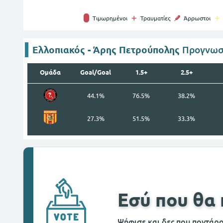
Tιμωρημένοι
Τραυματίες
Άρρωστοι
Ελλοπιακός - Άρης Πετρούπολης
Προγνωσ
Ομάδα
Goal/Goal
1.5+
2.5+
44.1%
76.5%
38.2%
27.3%
51.5%
33.3%
Εσύ που θα 
Ψήφισε και δες που ποντάρο