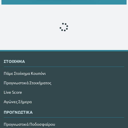
ΣΤΟΙΧΗΜΑ
Πάμε Στοίχημα Κουπόνι
Προγνωστικά Στοιχήματος
Live Score
Αγώνες Σήμερα
ΠΡΟΓΝΩΣΤΙΚΑ
Προγνωστικά Ποδοσφαίρου