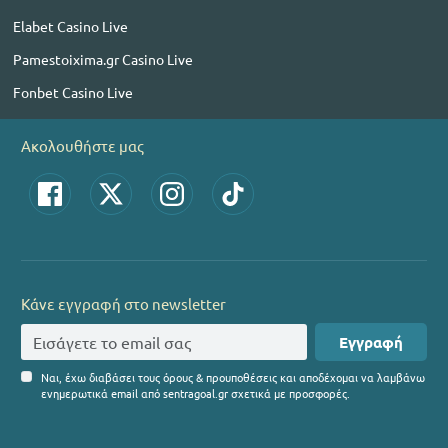
Elabet Casino Live
Pamestoixima.gr Casino Live
Fonbet Casino Live
Ακολουθήστε μας
Κάνε εγγραφή στο newsletter
Εγγραφή
Ναι, έχω διαβάσει τους όρους & προυποθέσεις και αποδέχομαι να λαμβάνω
ενημερωτικά email από sentragoal.gr σχετικά με προσφορές.