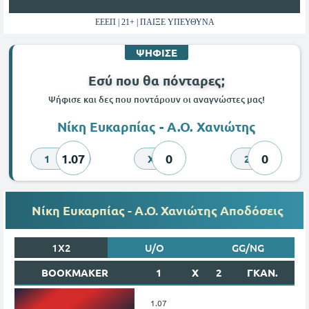
ΕΕΕΠ | 21+ | ΠΑΙΞΕ ΥΠΕΥΘΥΝΑ
ΨΗΦΙΣΕ
Εσύ που θα πόνταρες;
Ψήφισε και δες που ποντάρουν οι αναγνώστες μας!
Νίκη Ευκαρπίας - A.O. Χανιώτης
1.07
0
0
1
X
2
Νίκη Ευκαρπίας - A.O. Χανιώτης Αποδόσεις
1X2
U/O
GG/NG
BOOKMAKER
1
X
2
ΓΚΑΝ.
1.07