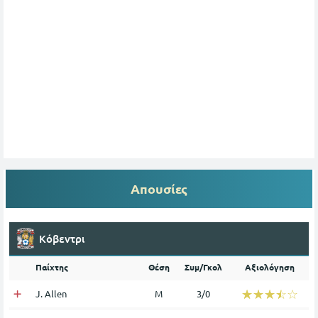
Απουσίες
Κόβεντρι
Παίχτης
Θέση
Συμ/Γκολ
Αξιολόγηση
☆☆☆☆☆
★★★★★
J. Allen
Μ
3/0