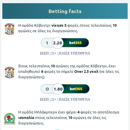
Betting facts
Η ομάδα Κόβεντρι
νίκησε 5
φορές στους τελευταίους
10
αγώνες σε όλες τις διοργανώσεις.
1
2.20
ΕΕΕΠ | 21+ | ΠΑΙΞΕ ΥΠΕΥΘΥΝΑ
Στους τελευταίους
10
αγώνες της ομάδας Κόβεντρι, έχει
επαληθευτεί
6
φορές το σημείο
Over 2.5 γκολ
(σε όλες τις
διοργανώσεις).
O
1.80
ΕΕΕΠ | 21+ | ΠΑΙΞΕ ΥΠΕΥΘΥΝΑ
Η ομάδα Μπλάκμπερν έχει φέρει
4
φορές το αποτέλεσμα
ισοπαλία
στους τελευταίους
10
αγώνες σε όλες τις
διοργανώσεις.