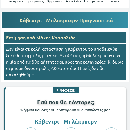
Tιμωρημένοι
Τραυματίες
Άρρωστοι
Αμφίβολοι
Επιστρέφουν
λόγοι
Κόβεντρι - Μπλάκμπερν
Προγνωστικά
Εκτίμηση από
Μάκης Κασσαλιάς
Δεν είναι σε καλή κατάσταση η Κόβεντρι, το αποδεικνύει
ξεκάθαρα η μόλις μία νίκη. Αντιθέτως, η Μπλάκμπερν είναι
η μία από τις δύο αήττητες ομάδες της κατηγορίας. Κι όμως
οι μπουκ δίνουν μόλις 2,00 στον άσο! Εμείς δεν θα
ασχοληθούμε.
ΨΗΦΙΣΕ
Εσύ που θα πόνταρες;
Ψήφισε και δες που ποντάρουν οι αναγνώστες μας!
Κόβεντρι - Μπλάκμπερν