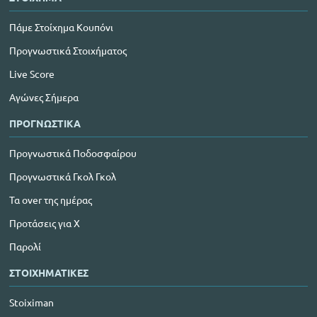
Πάμε Στοίχημα Κουπόνι
Προγνωστικά Στοιχήματος
Live Score
Αγώνες Σήμερα
ΠΡΟΓΝΩΣΤΙΚΑ
Προγνωστικά Ποδοσφαίρου
Προγνωστικά Γκολ Γκολ
Τα over της ημέρας
Προτάσεις για Χ
Παρολί
ΣΤΟΙΧΗΜΑΤΙΚΕΣ
Stoiximan