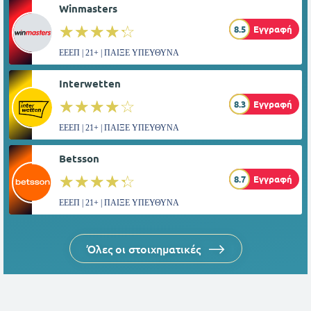
Winmasters
☆☆☆☆☆
★★★★★
8.5
Εγγραφή
ΕΕΕΠ | 21+ | ΠΑΙΞΕ ΥΠΕΥΘΥΝΑ
Interwetten
☆☆☆☆☆
★★★★★
8.3
Εγγραφή
ΕΕΕΠ | 21+ | ΠΑΙΞΕ ΥΠΕΥΘΥΝΑ
Betsson
☆☆☆☆☆
★★★★★
8.7
Εγγραφή
ΕΕΕΠ | 21+ | ΠΑΙΞΕ ΥΠΕΥΘΥΝΑ
Όλες οι στοιχηματικές