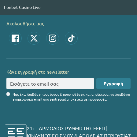
Fonbet Casino Live
Ακολουθήστε μας
Κάνε εγγραφή στο newsletter
Εγγραφή
Ναι, έχω διαβάσει τους όρους & προυποθέσεις και αποδέχομαι να λαμβάνω
ενημερωτικά email από sentragoal.gr σχετικά με προσφορές.
21+ | ΑΡΜΟΔΙΟΣ ΡΥΘΜΙΣΤΗΣ ΕΕΕΠ |
ΚΙΝΔΥΝΟΣ ΕΘΙΣΜΟΥ & ΑΠΩΛΕΙΑΣ ΠΕΡΙΟΥΣΙΑΣ