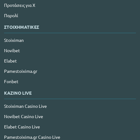
Προτάσεις για Χ
Παρολί
ΣΤΟΙΧΗΜΑΤΙΚΕΣ
Stoiximan
Novibet
Elabet
Pamestoixima.gr
Fonbet
ΚΑΖΙΝΟ LIVE
Stoiximan Casino Live
Novibet Casino Live
Elabet Casino Live
Pamestoixima.gr Casino Live