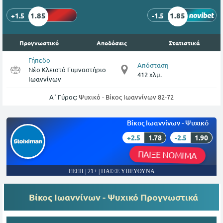
1.85
1.85
+1.5
-1.5
Προγνωστικό
Αποδόσεις
Στατιστικά
Γήπεδο
Απόσταση
Νέο Κλειστό Γυμναστήριο
412 χλμ.
Ιωαννίνων
Α΄ Γύρος:
Ψυχικό - Βίκος Ιωαννίνων 82-72
Βίκος Ιωαννίνων - Ψυχικό
+2.5
1.78
-2.5
1.90
ΠΑΙΞΕ ΝΟΜΙΜΑ
ΕΕΕΠ | 21+ | ΠΑΙΞΕ ΥΠΕΥΘΥΝΑ
Βίκος Ιωαννίνων - Ψυχικό
Προγνωστικά