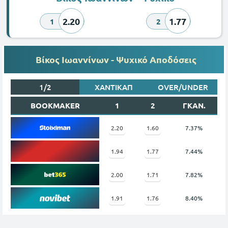
2.20
1.77
1
2
Βίκος Ιωαννίνων - Ψυχικό Αποδόσεις
1/2
ΧΑΝΤΙΚΑΠ
OVER/UNDER
BOOKMAKER
1
2
ΓΚΑΝ.
2.20
1.60
7.37%
1.94
1.77
7.44%
2.00
1.71
7.82%
1.91
1.76
8.40%