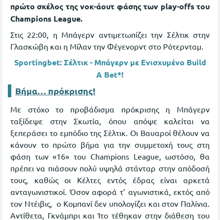
πρώτο σκέλος της νοκ-άουτ φάσης των play-offs του
Champions League.
Στις 22:00, η Μπάγερν αντιμετωπίζει την Σέλτικ στην
Γλασκώβη και η Μίλαν την Φέγενορντ στο Ρότερνταμ.
Sportingbet: Σέλτικ - Μπάγερν με Ενισχυμένο Build
A Bet*!
Βήμα… πρόκρισης!
Με στόχο το προβάδισμα πρόκρισης η Μπάγερν
ταξίδεψε στην Σκωτία, όπου απόψε καλείται να
ξεπεράσει το εμπόδιο της Σέλτικ. Οι Βαυαροί θέλουν να
κάνουν το πρώτο βήμα για την συμμετοχή τους στη
φάση των «16» του Champions League, ωστόσο, θα
πρέπει να πιάσουν πολύ υψηλά στάνταρ στην απόδοσή
τους, καθώς οι Κέλτες εντός έδρας είναι αρκετά
ανταγωνιστικοί. Όσον αφορά τ’ αγωνιστικά, εκτός από
τον Ντέιβις, ο Κομπανί δεν υπολογίζει και στον Παλίνια.
Αντίθετα, Γκνάμπρι και Ίτο τέθηκαν στην διάθεση του