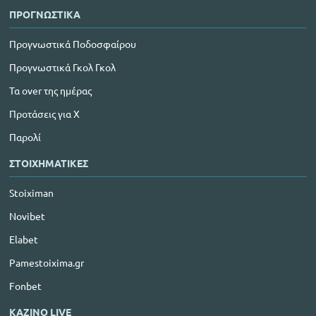
ΠΡΟΓΝΩΣΤΙΚΑ
Προγνωστικά Ποδοσφαίρου
Προγνωστικά Γκολ Γκολ
Τα over της ημέρας
Προτάσεις για Χ
Παρολί
ΣΤΟΙΧΗΜΑΤΙΚΕΣ
Stoiximan
Novibet
Elabet
Pamestoixima.gr
Fonbet
ΚΑΖΙΝΟ LIVE