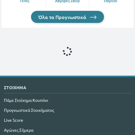
Tένις
Ακριβές Σκόρ
Παρολί
Όλα τα Προγνωστικά
ΣΤΟΙΧΗΜΑ
Πάμε Στοίχημα Κουπόνι
Προγνωστικά Στοιχήματος
Live Score
Αγώνες Σήμερα