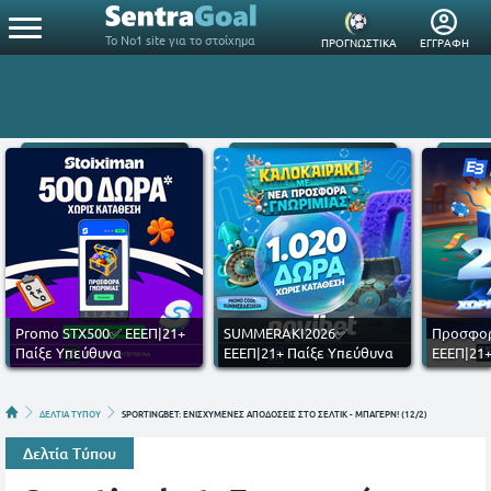
Το Νο1 site για το στοίχημα
ΠΡΟΓΝΩΣΤΙΚΑ
ΕΓΓΡΑΦΗ
Promo STX500✅ ΕΕΕΠ|21+
SUMMERAKI2026✅
Προσφορ
Παίξε Υπεύθυνα
ΕΕΕΠ|21+ Παίξε Υπεύθυνα
ΕΕΕΠ|21+
ΔΕΛΤΙΑ ΤΥΠΟΥ
SPORTINGBET: ΕΝΙΣΧΥΜΕΝΕΣ ΑΠΟΔΟΣΕΙΣ ΣΤΟ ΣΕΛΤΙΚ - ΜΠΑΓΕΡΝ! (12/2)
Δελτία Τύπου