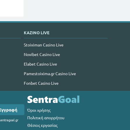
ΚΑΖΙΝΟ LIVE
Stoiximan Casino Live
Novibet Casino Live
Elabet Casino Live
Pamestoixima.gr Casino Live
Fonbet Casino Live
Εγγραφή
Όροι χρήσης
Πολιτική απορρήτου
entragoal.gr
Θέσεις εργασίας