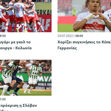
9:50
29.07.2022 |
08:00
υγάρι με γκολ το
Χαρίζει συγκινήσεις το Κύπ
ουργκ - Κολωνία
Γερμανίας
1:55
 πρόκριση η Σλόβαν