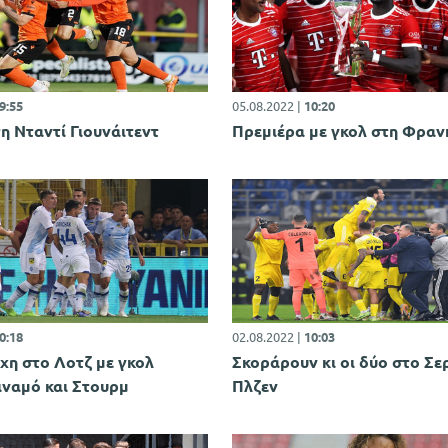
9:55
05.08.2022 |
10:20
η Νταντί Γιουνάιτεντ
Πρεμιέρα με γκολ στη Φρα
0:18
02.08.2022 |
10:03
χη στο Λοτζ με γκολ
Σκοράρουν κι οι δύο στο Σερ
ιναμό και Στουρμ
Πλζεν