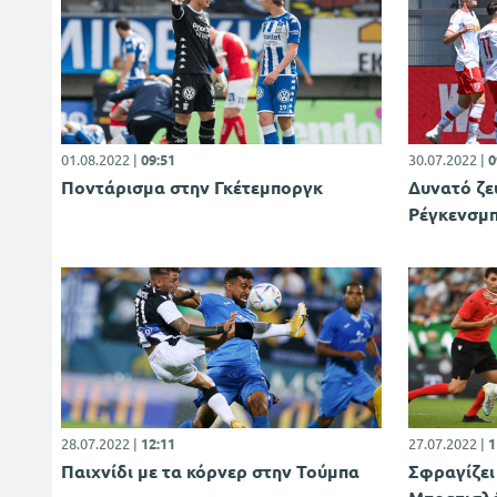
01.08.2022 |
09:51
30.07.2022 |
0
Ποντάρισμα στην Γκέτεμποργκ
Δυνατό ζε
Ρέγκενσμπ
28.07.2022 |
12:11
27.07.2022 |
1
Παιχνίδι με τα κόρνερ στην Τούμπα
Σφραγίζει