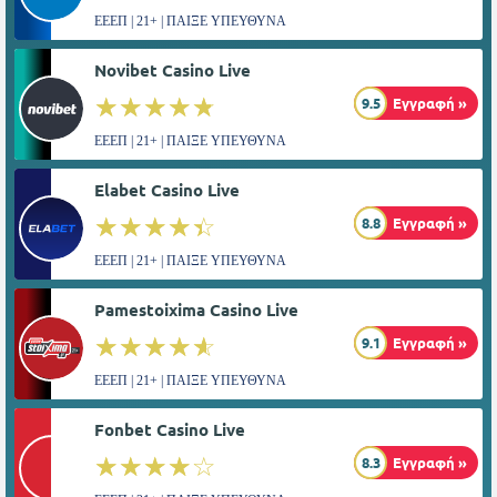
ΕΕΕΠ | 21+ | ΠΑΙΞΕ ΥΠΕΥΘΥΝΑ
Novibet Casino Live
☆☆☆☆☆
★★★★★
9.5
Εγγραφή »
ΕΕΕΠ | 21+ | ΠΑΙΞΕ ΥΠΕΥΘΥΝΑ
Elabet Casino Live
☆☆☆☆☆
★★★★★
8.8
Εγγραφή »
ΕΕΕΠ | 21+ | ΠΑΙΞΕ ΥΠΕΥΘΥΝΑ
Pamestoixima Casino Live
☆☆☆☆☆
★★★★★
9.1
Εγγραφή »
ΕΕΕΠ | 21+ | ΠΑΙΞΕ ΥΠΕΥΘΥΝΑ
Fonbet Casino Live
☆☆☆☆☆
★★★★★
8.3
Εγγραφή »